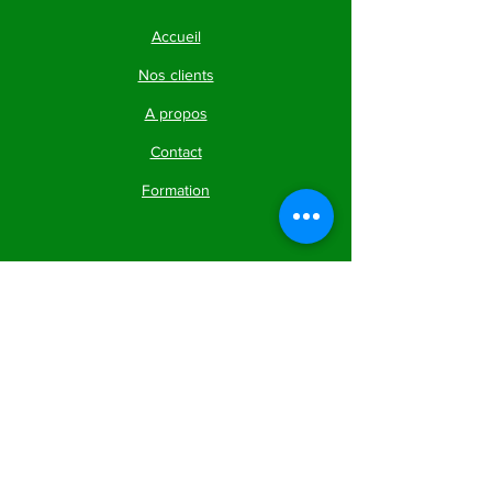
Accueil
Nos clients
A propos
Contact
Formation
Services
Agence experte wix
Agence référencement sites wix
Specialistes Wix
Devis site wix
Agence wix