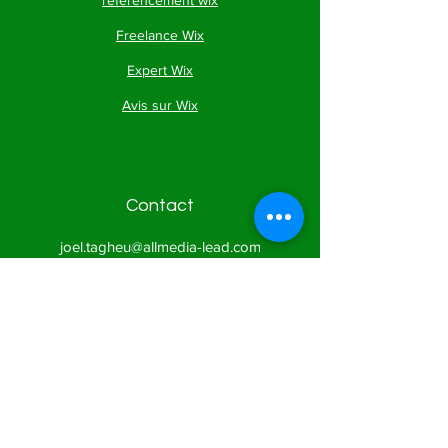
référencement wix
Freelance Wix
Expert Wix
Avis sur Wix
Contact
joel.tagheu@allmedia-lead.com
Addresse
113, rue claude monet
27200 Vernon